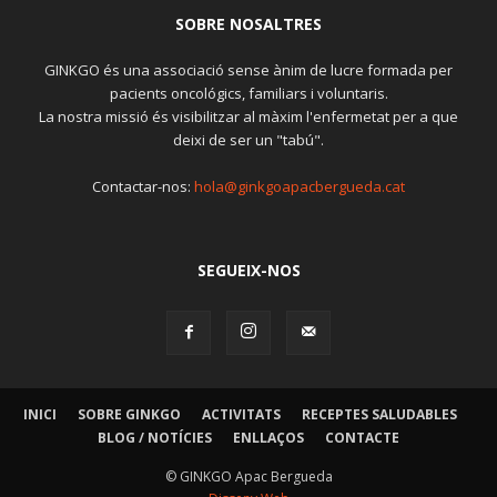
SOBRE NOSALTRES
GINKGO és una associació sense ànim de lucre formada per
pacients oncológics, familiars i voluntaris.
La nostra missió és visibilitzar al màxim l'enfermetat per a que
deixi de ser un "tabú".
Contactar-nos:
hola@ginkgoapacbergueda.cat
SEGUEIX-NOS
INICI
SOBRE GINKGO
ACTIVITATS
RECEPTES SALUDABLES
BLOG / NOTÍCIES
ENLLAÇOS
CONTACTE
© GINKGO Apac Bergueda