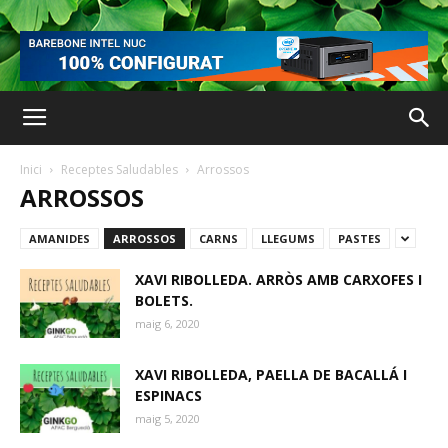
Inici
Receptes Saludables
Arrossos
ARROSSOS
AMANIDES
ARROSSOS
CARNS
LLEGUMS
PASTES
XAVI RIBOLLEDA. ARRÒS AMB CARXOFES I
BOLETS.
maig 6, 2020
XAVI RIBOLLEDA, PAELLA DE BACALLÁ I
ESPINACS
maig 5, 2020