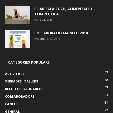
PILAR SALA COCH, ALIMENTACIÓ
TERAPÉUTICA.
març 21, 2018
COL·LABORACIÓ MARATÓ 2018
novembre 12, 2018
CATEGORIES POPULARS
52
ACTIVITATS
48
XERRADES I TALLERS
47
RECEPTES SALUDABLES
33
COL·LABORADORS
31
CÀNCER
22
GENERAL