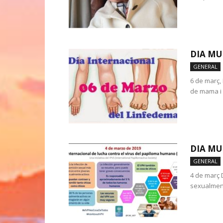
DIA MU
GENERAL
6 de març,
de mama i 
DIA MU
GENERAL
4 de març 
sexualment 