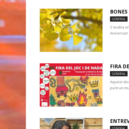
BONES 
GENERAL
S'acaba un
Aniversari
FIRA DE
GENERAL
Aquest div
punt un mun
ENTREV
GENERAL