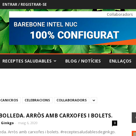
ENTRAR / REGISTRAR-SE
Col·laboradors
RECEPTES SALUDABLES
BLOG / NOTÍCIES
ENLLAÇOS
CANICROS
CELEBRACIONS
COL·LABORADORS
IBOLLEDA. ARRÒS AMB CARXOFES I BOLETS.
Ginkgo
-
maig 6, 2020
0
leda. Arròs amb carxofes i bolets. #receptesaludablesdeginkgo.