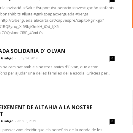
r la invitació. #Salut #suport #superacio #investigación #infants
#bonshàbits #lluita #ginkgoapacbergueda #berga
ttp://tvbergueda.alacarta.cat/capvespre/capitol/ginkgo?
AR1RQEynqgX-59bjiGmkH_iQd_fjX5-
yzZOQskmeCIBB_4BmLCs
DA SOLIDARIA D´ OLVAN
Ginkgo
-
juny 14, 2019
0
o ha caminat amb els nostres amics d’Olvan, que estan
ons per ajudar una de les families de la escola. Gràcies per...
IXEMENT DE ALTAHIA A LA NOSTRE
T
Ginkgo
-
abril 5, 2019
0
di passat vam decidir que els beneficis de la venda de les