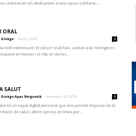
es artesanals els dedicariem a una causa solidaria, i...
R ORAL
Ginkgo
-
abril 3, 2019
0
 molt interessant. El càncer oral( llavi, cavitat oral i faringe) es
freqüent en homes i el 16e en dones...
A SALUT
Ginkgo Apac Berguedà
-
novembre 23, 2018
0
lut és un espai digital personal que ens permet disposar de la
rmació de salut i altres serveis en linea per...