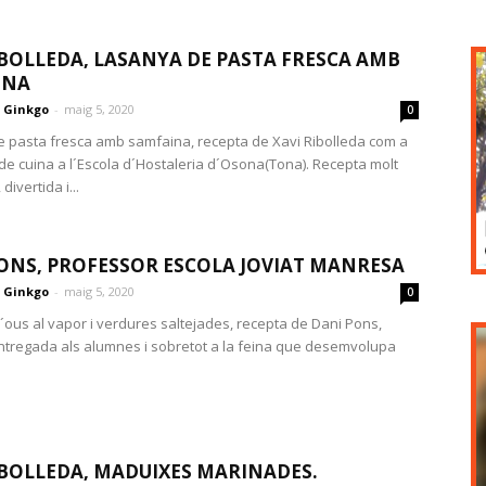
IBOLLEDA, LASANYA DE PASTA FRESCA AMB
INA
Ginkgo
-
maig 5, 2020
0
 pasta fresca amb samfaina, recepta de Xavi Ribolleda com a
de cuina a l´Escola d´Hostaleria d´Osona(Tona). Recepta molt
divertida i...
ONS, PROFESSOR ESCOLA JOVIAT MANRESA
Ginkgo
-
maig 5, 2020
0
ous al vapor i verdures saltejades, recepta de Dani Pons,
tregada als alumnes i sobretot a la feina que desemvolupa
IBOLLEDA, MADUIXES MARINADES.