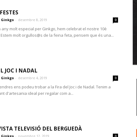
FESTES
Ginkgo
-
desembre 8, 2019
0
 any molt especial per Ginkgo, hem celebrat el nostre 10è
. Estem molt orgullos@s de la feina feta, pensem que és una...
L JOC I NADAL
Ginkgo
-
desembre 4, 2019
0
endres ens podeu trobar a la Fira del Joc i de Nadal. Tenim a
t d'artesania ideal per regalar com a...
ISTA TELEVISIÓ DEL BERGUEDÀ
Ginkgo
-
novembre 12, 2019
0