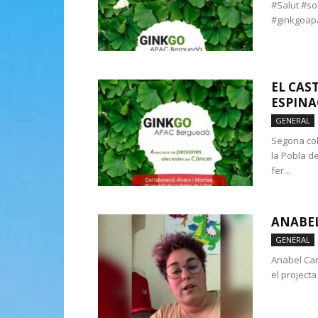
#Salut #so
#ginkgoap
EL CAS
ESPINA
GENERAL
Segona col·
la Pobla d
fer...
ANABEL
GENERAL
Anabel Cam
el projecta