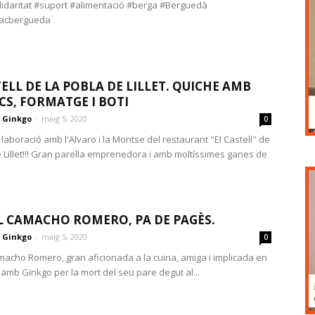
lidaritat #suport #alimentació #berga #Berguedà
acbergueda
TELL DE LA POBLA DE LILLET. QUICHE AMB
CS, FORMATGE I BOTI
Ginkgo
-
maig 5, 2020
0
laboració amb l'Alvaro i la Montse del restaurant "El Castell" de
e Lillet!!! Gran parella emprenedora i amb moltíssimes ganes de
 CAMACHO ROMERO, PA DE PAGÈS.
Ginkgo
-
maig 5, 2020
0
acho Romero, gran aficionada a la cuina, amiga i implicada en
 amb Ginkgo per la mort del seu pare degut al...