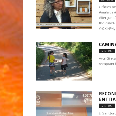
Gràcies pe
#malaltia 
#Berguedàh
fbclid=Iw
YrOXIHP4
CAMINA
GENERAL
Avui Ginkg
recaptant f
RECONE
ENTITA
GENERAL
El Sant Jor