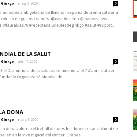
Ginkgo
-
maig 5, 2020
0
arinades amb gelatina de llimona i espuma de crema catalana
xplosió de gustos i sabors. @xaviribolleda @mariasviews
 @lauralues79 #receptesaludablesdeginkgo #salut #suport...
NDIAL DE LA SALUT
Ginkgo
-
abril 7, 2020
0
8 el Dia mundial de la salut es commemora el 7 d'abril, data en
fundar la Organització Mundial de...
 LA DONA
Ginkgo
-
març 8, 2020
0
e la dona valorem el treball de totes les dones i especialment de
ballen en la investigació del càncer. Gràcies...