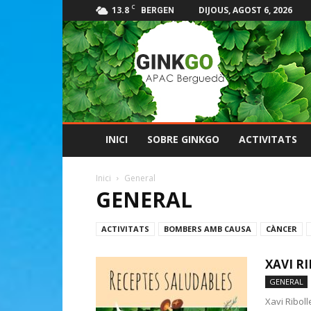
C
13.8
DIJOUS, AGOST 6, 2026
BERGEN
GINKGO
Apac
del
Berguedà
INICI
SOBRE GINKGO
ACTIVITATS
Inici
General
GENERAL
ACTIVITATS
BOMBERS AMB CAUSA
CÀNCER
XAVI R
GENERAL
Xavi Ribol