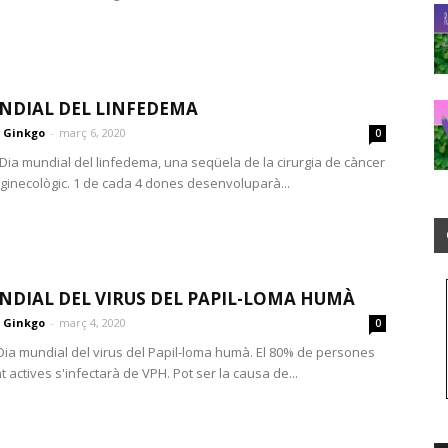
NDIAL DEL LINFEDEMA
Ginkgo
-
març 6, 2020
0
 Dia mundial del linfedema, una seqüela de la cirurgia de càncer
ginecològic. 1 de cada 4 dones desenvoluparà...
NDIAL DEL VIRUS DEL PAPIL-LOMA HUMÀ
Ginkgo
-
març 4, 2020
0
Dia mundial del virus del Papil-loma humà. El 80% de persones
actives s'infectarà de VPH. Pot ser la causa de...