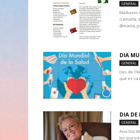
GENERAL
Maduixes m
cremada, e
@mariia_ps
DIA MU
GENERAL
Des de 194
què es va 
DIA DE
GENERAL
Avui Dia d
les que tre