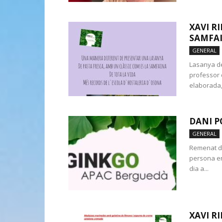
XAVI R
SAMFA
GENERAL
Lasanya de
professor 
elaborada, 
DANI P
GENERAL
Remenat d´
persona en
dia a...
XAVI R