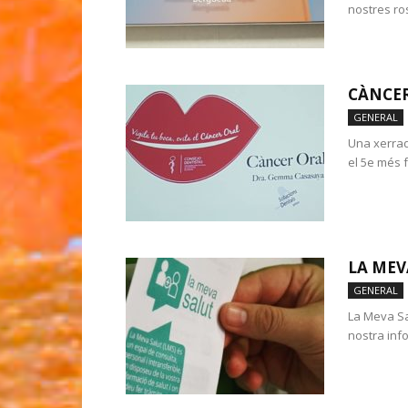
nostres ros
CÀNCE
GENERAL
Una xerrada
el 5e més 
LA MEV
GENERAL
La Meva Sa
nostra info