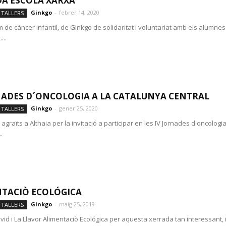
A ESCOLA XARXA
Ginkgo
-
febrer 14, 2020
 TALLERS
m de càncer infantil, de Ginkgo de solidaritat i voluntariat amb els alumne
...
NADES D´ONCOLOGIA A LA CATALUNYA CENTRAL
Ginkgo
-
gener 25, 2020
 TALLERS
agraïts a Althaia per la invitació a participar en les IV Jornades d'oncologia
.
TACIÒ ECOLÓGICA
Ginkgo
-
maig 25, 2019
 TALLERS
id i La Llavor Alimentaciò Ecológica per aquesta xerrada tan interessant, i