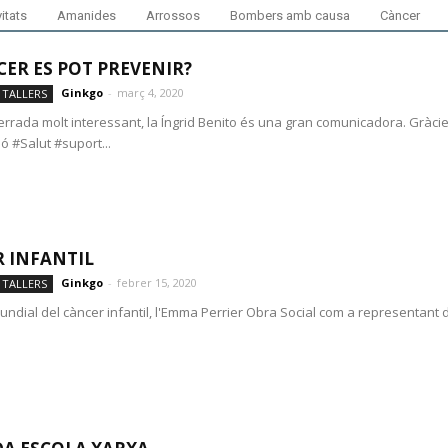
itats
Amanides
Arrossos
Bombers amb causa
Càncer
CER ES POT PREVENIR?
Ginkgo
-
març 4, 2020
 TALLERS
errada molt interessant, la Íngrid Benito és una gran comunicadora. Gràci
ió #Salut #suport...
 INFANTIL
Ginkgo
-
febrer 15, 2020
 TALLERS
mundial del càncer infantil, l'Emma Perrier Obra Social com a representant 