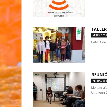
TALLER
XERRADES I
L’AMPA de 
REUNIÓ
XERRADES I
Molt agraït
Una reunió.