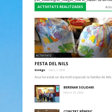
ACTIVITATS REALITZADES
Activ
ACTIVITATS
FESTA DEL NILS
Ginkgo
-
març 1, 2020
Avui ha estat un dia molt especial; la família de Nil
BERENAR SOLIDARI
febrer 25, 2020
CONCERT BÈNEFIC