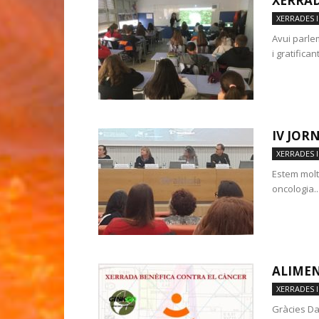
XERRAD
XERRADES I
Avui parle
i gratificant.
IV JOR
XERRADES I
Estem molt 
oncologia...
ALIMEN
XERRADES I
Gràcies Dav