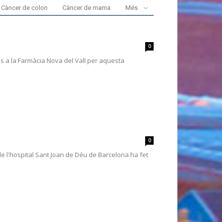
Càncer de colon
Càncer de mama
Més
0
es a la Farmàcia Nova del Vall per aquesta
0
de l'hospital Sant Joan de Déu de Barcelona ha fet