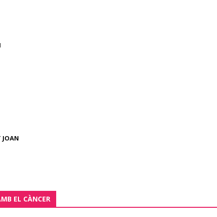
N
T JOAN
AMB EL CÀNCER