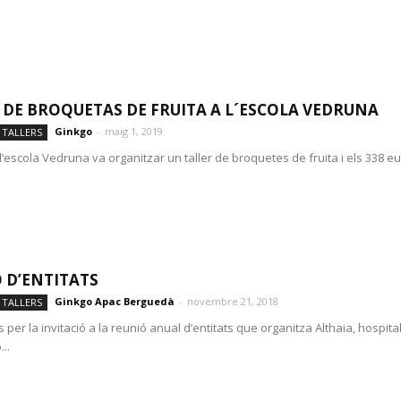
 DE BROQUETAS DE FRUITA A L´ESCOLA VEDRUNA
Ginkgo
-
maig 1, 2019
 TALLERS
l’escola Vedruna va organitzar un taller de broquetes de fruita i els 338 e
 D’ENTITATS
Ginkgo Apac Berguedà
-
novembre 21, 2018
 TALLERS
s per la invitació a la reunió anual d’entitats que organitza Althaia, hospi
..