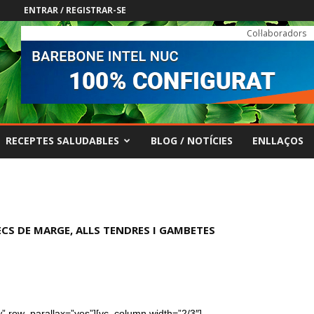
ENTRAR / REGISTRAR-SE
Col·laboradors
RECEPTES SALUDABLES
BLOG / NOTÍCIES
ENLLAÇOS
TONETS
w” row_parallax=”yes”][vc_column width=”2/3″]