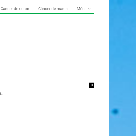
Càncer de colon
Càncer de mama
Més
0
...