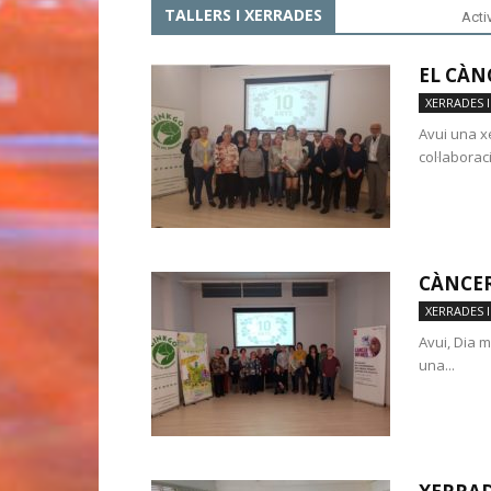
TALLERS I XERRADES
Activ
EL CÀN
XERRADES I
Avui una x
col·laborac
CÀNCER
XERRADES I
Avui, Dia 
una...