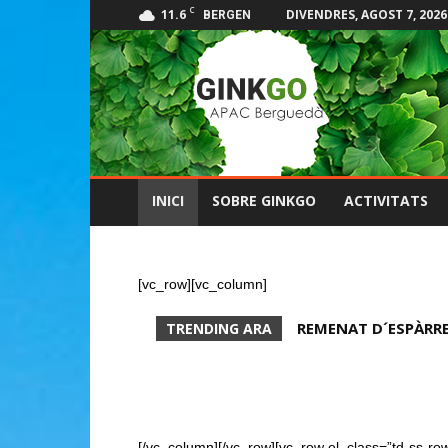
C
11.6
DIVENDRES, AGOST 7, 2026
BERGEN
GINKGO
Apac
del
Berguedà
INICI
SOBRE GINKGO
ACTIVITATS
[vc_row][vc_column]
HUMMUS AMB BAS
TRENDING ARA
[/vc_column][/vc_row][vc_row el_class=”td-ss-ro