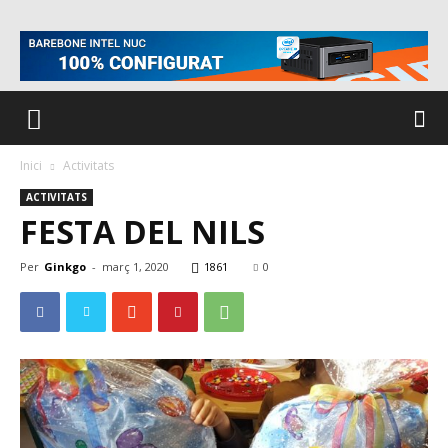
Inici
Activitats
ACTIVITATS
FESTA DEL NILS
Per
Ginkgo
-
març 1, 2020
1861
0