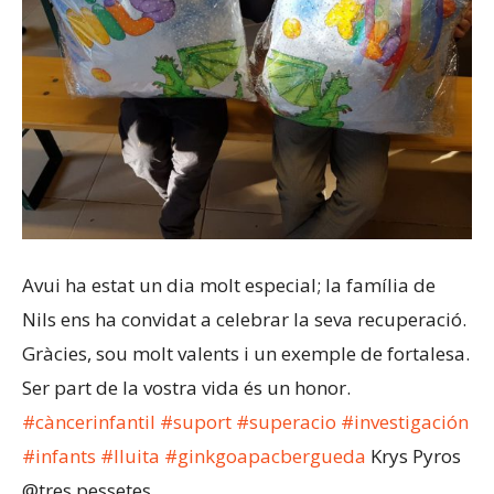
Avui ha estat un dia molt especial; la família de
Nils ens ha convidat a celebrar la seva recuperació.
Gràcies, sou molt valents i un exemple de fortalesa.
Ser part de la vostra vida és un honor.
#
càncerinfantil
#
suport
#
superacio
#
investigación
#
infants
#
lluita
#
ginkgoapacbergueda
Krys Pyros
@tres pessetes