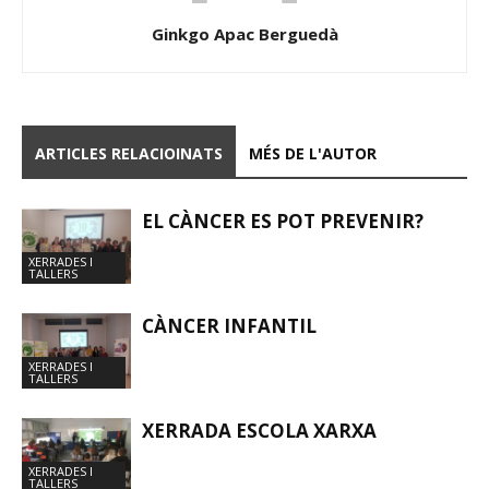
Ginkgo Apac Berguedà
ARTICLES RELACIOINATS
MÉS DE L'AUTOR
EL CÀNCER ES POT PREVENIR?
XERRADES I
TALLERS
CÀNCER INFANTIL
XERRADES I
TALLERS
XERRADA ESCOLA XARXA
XERRADES I
TALLERS