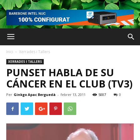
Inici
Xerrades i Tallers
XERRADES I TALLERS
PUNSET HABLA DE SU
CÁNCER EN EL CLUB (TV3)
Per
Ginkgo Apac Berguedà
-
febrer 13, 2011
5007
0