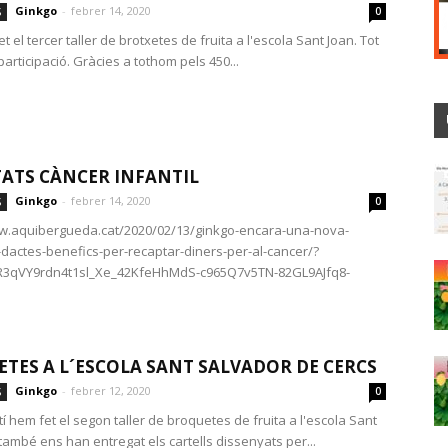
Ginkgo
-
febrer 14, 2020
S
0
t el tercer taller de brotxetes de fruita a l'escola Sant Joan. Tot
participació. Gràcies a tothom pels 450...
TATS CÀNCER INFANTIL
Ginkgo
-
febrer 14, 2020
S
0
w.aquibergueda.cat/2020/02/13/ginkgo-encara-una-nova-
dactes-benefics-per-recaptar-diners-per-al-cancer/?
AR3qVY9rdn4t1sl_Xe_42KfeHhMdS-c965Q7v5TN-82GL9AJfq8-
TES A L´ESCOLA SANT SALVADOR DE CERCS
Ginkgo
-
febrer 12, 2020
S
0
 hem fet el segon taller de broquetes de fruita a l'escola Sant
també ens han entregat els cartells dissenyats per...