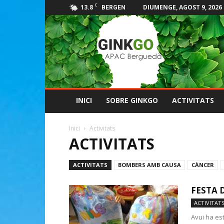
C
13.8
DIUMENGE, AGOST 9, 2026
BERGEN
GINKGO
Apac
del
Berguedà
INICI
SOBRE GINKGO
ACTIVITATS
Inici
Activitats
ACTIVITATS
ACTIVITATS
BOMBERS AMB CAUSA
CÀNCER
FESTA 
ACTIVITAT
Avui ha est