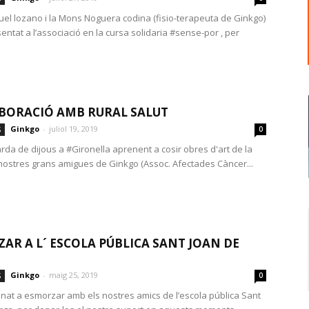
guel lozano i la Mons Noguera codina (fisio-terapeuta de Ginkgo)
ntat a l’associació en la cursa solidaria #sense-por , per
BORACIÓ AMB RURAL SALUT
Ginkgo
-
juliol 19, 2019
S
0
rda de dijous a #Gironella aprenent a cosir obres d'art de la
nostres grans amigues de Ginkgo (Assoc. Afectades Càncer...
AR A L´ ESCOLA PÚBLICA SANT JOAN DE
Ginkgo
-
maig 25, 2019
S
0
nat a esmorzar amb els nostres amics de l’escola pública Sant