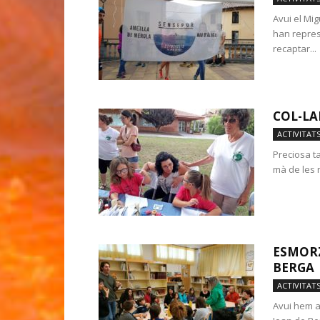
Avui el Mi
han represe
recaptar...
COL-LA
ACTIVITAT
Preciosa ta
mà de les 
ESMORZ
BERGA
ACTIVITAT
Avui hem a