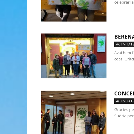
celebrar la
BERENA
ACTIVITAT
Avui hem fe
coca. Gràci
CONCER
ACTIVITAT
Gràcies per
Suècia per 