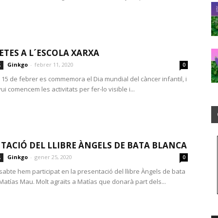
TES A L´ESCOLA XARXA
Ginkgo
-
febrer 11, 2020
S
0
 15 de febrer es commemora el Dia mundial del càncer infantil, i
ui comencem les activitats per fer-lo visible i...
TACIÓ DEL LLIBRE ÀNGELS DE BATA BLANCA
Ginkgo
-
gener 25, 2020
S
0
sabte hem participat en la presentació del llibre Àngels de bata
Matías Mau. Molt agraïts a Matías que donarà part dels...