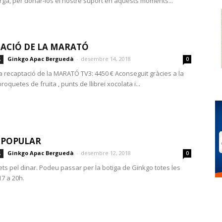
rga, per donar-los el nostre suport en aquests moments...
ACIÓ DE LA MARATÓ
Ginkgo Apac Berguedà
-
desembre 14, 2018
S
0
la recaptació de la MARATÓ TV3: 4450 € Aconseguit gràcies a la
oquetes de fruita , punts de llibrei xocolata i...
 POPULAR
Ginkgo Apac Berguedà
-
desembre 12, 2018
S
0
ets pel dinar. Podeu passar per la botiga de Ginkgo totes les
17 a 20h.