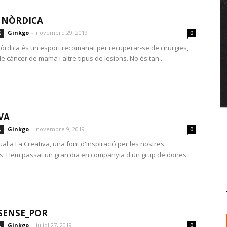
 NÒRDICA
Ginkgo
-
novembre 29, 2019
S
0
òrdica és un esport recomanat per recuperar-se de cirurgies,
 càncer de mama i altre tipus de lesions. No és tan...
VA
Ginkgo
-
novembre 9, 2019
S
0
al a La Creativa, una font d'inspiració per les nostres
s. Hem passat un gran dia en companyia d'un grup de dones
SENSE_POR
Ginkgo
-
juliol 27, 2019
S
0