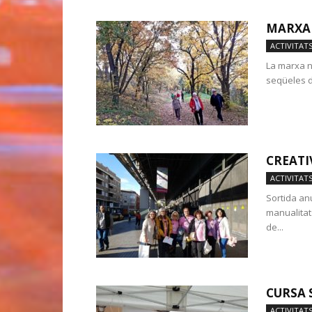
MARXA
ACTIVITAT
La marxa n
seqüeles de
CREATI
ACTIVITAT
Sortida anu
manualitat
de...
CURSA 
ACTIVITAT