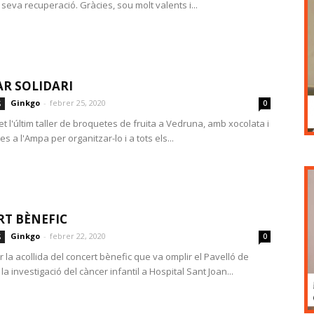
 seva recuperació. Gràcies, sou molt valents i...
R SOLIDARI
Ginkgo
-
febrer 25, 2020
S
0
t l'últim taller de broquetes de fruita a Vedruna, amb xocolata i
es a l'Ampa per organitzar-lo i a tots els...
T BÈNEFIC
Ginkgo
-
febrer 22, 2020
S
0
 la acollida del concert bènefic que va omplir el Pavelló de
la investigació del càncer infantil a Hospital Sant Joan...