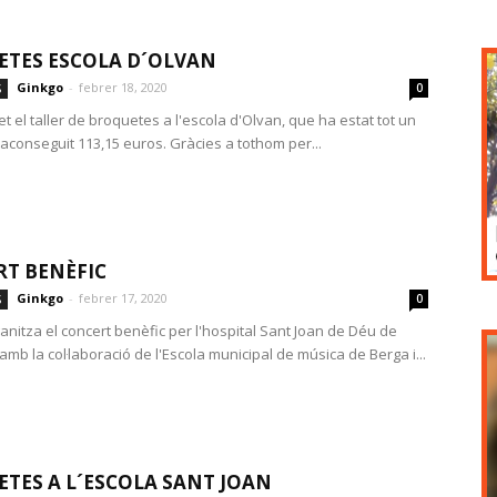
TES ESCOLA D´OLVAN
Ginkgo
-
febrer 18, 2020
S
0
t el taller de broquetes a l'escola d'Olvan, que ha estat tot un
 aconseguit 113,15 euros. Gràcies a tothom per...
T BENÈFIC
Ginkgo
-
febrer 17, 2020
S
0
anitza el concert benèfic per l'hospital Sant Joan de Déu de
mb la col·laboració de l'Escola municipal de música de Berga i...
TES A L´ESCOLA SANT JOAN