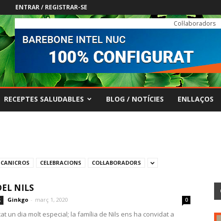
ENTRAR / REGISTRAR-SE
Col·laboradors
RECEPTES SALUDABLES
BLOG / NOTÍCIES
ENLLAÇOS
CANICROS
CELEBRACIONS
COL·LABORADORS
DEL NILS
Ginkgo
-
març 1, 2020
S
0
at un dia molt especial; la família de Nils ens ha convidat a