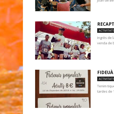
Joan de Be
RECAPT
ACTIVITAT
Ingrès de 
venda de br
FIDEUÀ
ACTIVITAT
Tenim tiqu
tardes de 