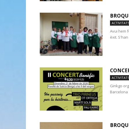
BROQUE
ACTIVITAT
Avui hem fe
èxit. S'han
CONCER
ACTIVITAT
Ginkgo org
Barcelona a
BROQUE