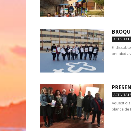
BROQUE
ACTIVITAT
El dissabte
per això av
PRESEN
ACTIVITAT
Aquest dis
blanca de 