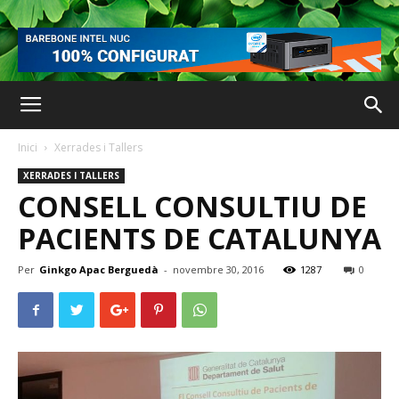
Inici
Xerrades i Tallers
XERRADES I TALLERS
CONSELL CONSULTIU DE
PACIENTS DE CATALUNYA
Per
Ginkgo Apac Berguedà
-
novembre 30, 2016
1287
0