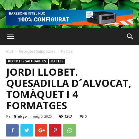
Inici
Receptes Saludables
Pastes
RECEPTES SALUDABLES
PASTES
JORDI LLOBET.
QUESADILLA D´ALVOCAT,
TOMÀQUET I 4
FORMATGES
Per
Ginkgo
-
maig 5, 2020
1263
0