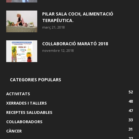
PILAR SALA COCH, ALIMENTACIÓ
TERAPÉUTICA.
març 21, 2018
COL·LABORACIÓ MARATÓ 2018
novembre 12, 2018
CATEGORIES POPULARS
52
ACTIVITATS
48
XERRADES I TALLERS
47
RECEPTES SALUDABLES
33
COL·LABORADORS
31
CÀNCER
22