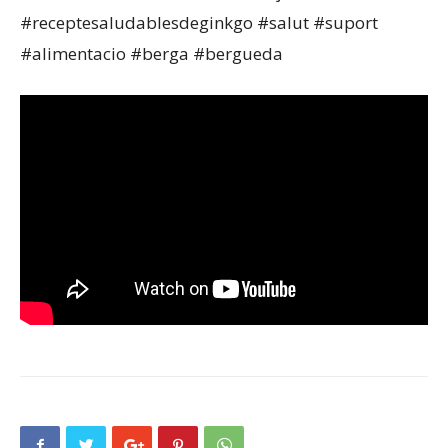
#receptesaludablesdeginkgo #salut #suport
#alimentacio #berga #bergueda