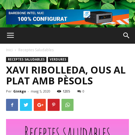
Inici
Receptes Saludables
RECEPTES SALUDABLES
VERDURES
XAVI RIBOLLEDA, OUS AL
PLAT AMB PÈSOLS
Per
Ginkgo
-
maig 5, 2020
1205
0