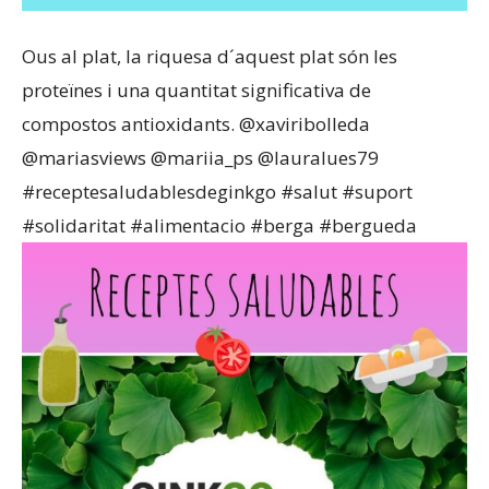
Ous al plat, la riquesa d´aquest plat són les
proteïnes i una quantitat significativa de
compostos antioxidants. @xaviribolleda
@mariasviews @mariia_ps @lauralues79
#receptesaludablesdeginkgo #salut #suport
#solidaritat #alimentacio #berga #bergueda